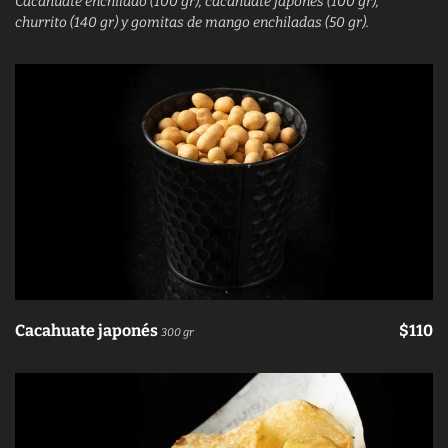
Cacahuate enchilado (100 gr), cacahuate japonés (100 gr),
churrito (140 gr) y gomitas de mango enchiladas (50 gr).
Cacahuate japonés
$110
300 gr